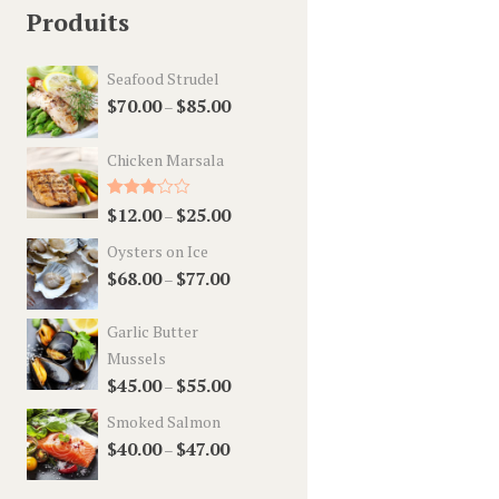
Produits
Seafood Strudel
$
70.00
$
85.00
–
Chicken Marsala
Rated
$
12.00
$
25.00
–
3.00
out of 5
Oysters on Ice
$
68.00
$
77.00
–
Garlic Butter
Mussels
$
45.00
$
55.00
–
Smoked Salmon
$
40.00
$
47.00
–