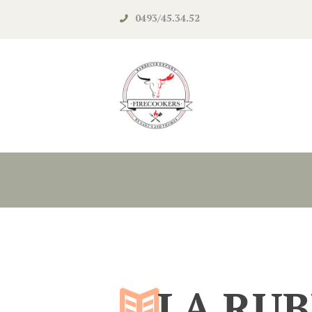
0493/45.34.52‬
LA RUB