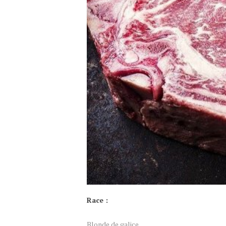
Race :
Blonde de galice