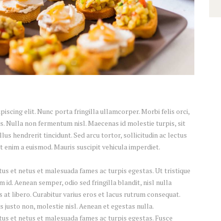
scing elit. Nunc porta fringilla ullamcorper. Morbi felis orci,
s. Nulla non fermentum nisl. Maecenas id molestie turpis, sit
lus hendrerit tincidunt. Sed arcu tortor, sollicitudin ac lectus
iat enim a euismod. Mauris suscipit vehicula imperdiet.
us et netus et malesuada fames ac turpis egestas. Ut tristique
id. Aenean semper, odio sed fringilla blandit, nisl nulla
at libero. Curabitur varius eros et lacus rutrum consequat.
 justo non, molestie nisl. Aenean et egestas nulla.
tus et netus et malesuada fames ac turpis egestas. Fusce