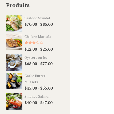
Produits
Seafood Strudel
$
70.00
$
85.00
–
Chicken Marsala
Rated
$
12.00
$
25.00
–
3.00
out of 5
Oysters on Ice
$
68.00
$
77.00
–
Garlic Butter
Mussels
$
45.00
$
55.00
–
Smoked Salmon
$
40.00
$
47.00
–