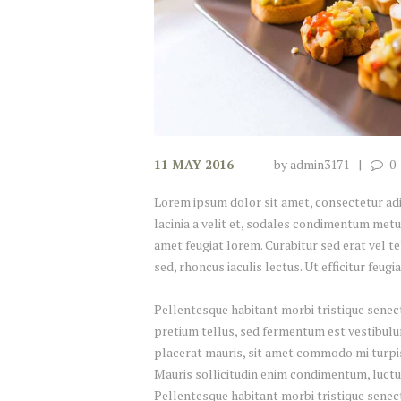
11 MAY 2016
by
admin3171
0
Lorem ipsum dolor sit amet, consectetur adipi
lacinia a velit et, sodales condimentum metu
amet feugiat lorem. Curabitur sed erat vel tel
sed, rhoncus iaculis lectus. Ut efficitur feug
Pellentesque habitant morbi tristique senect
pretium tellus, sed fermentum est vestibulum 
placerat mauris, sit amet commodo mi turpis 
Mauris sollicitudin enim condimentum, luctus
Pellentesque habitant morbi tristique senec