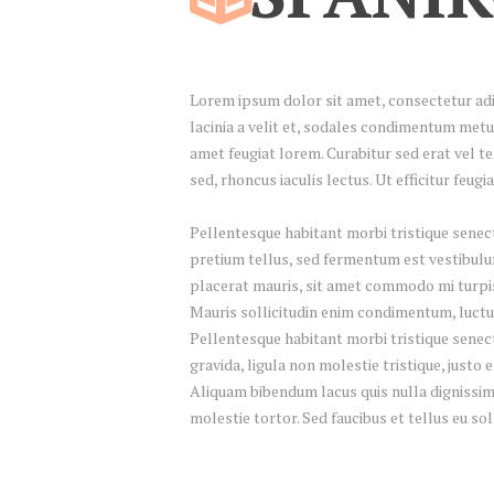
Lorem ipsum dolor sit amet, consectetur adipi
lacinia a velit et, sodales condimentum metu
amet feugiat lorem. Curabitur sed erat vel tel
sed, rhoncus iaculis lectus. Ut efficitur feug
Pellentesque habitant morbi tristique senect
pretium tellus, sed fermentum est vestibulum 
placerat mauris, sit amet commodo mi turpis 
Mauris sollicitudin enim condimentum, luctus
Pellentesque habitant morbi tristique senec
gravida, ligula non molestie tristique, justo
Aliquam bibendum lacus quis nulla dignissim
molestie tortor. Sed faucibus et tellus eu sol