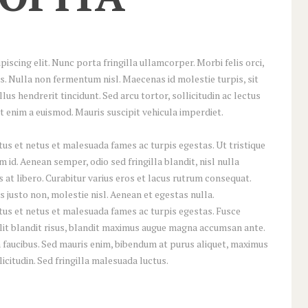
scing elit. Nunc porta fringilla ullamcorper. Morbi felis orci,
s. Nulla non fermentum nisl. Maecenas id molestie turpis, sit
lus hendrerit tincidunt. Sed arcu tortor, sollicitudin ac lectus
iat enim a euismod. Mauris suscipit vehicula imperdiet.
us et netus et malesuada fames ac turpis egestas. Ut tristique
id. Aenean semper, odio sed fringilla blandit, nisl nulla
at libero. Curabitur varius eros et lacus rutrum consequat.
 justo non, molestie nisl. Aenean et egestas nulla.
tus et netus et malesuada fames ac turpis egestas. Fusce
 elit blandit risus, blandit maximus augue magna accumsan ante.
 faucibus. Sed mauris enim, bibendum at purus aliquet, maximus
licitudin. Sed fringilla malesuada luctus.