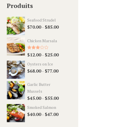
Produits
Seafood Strudel
$
70.00
$
85.00
–
Chicken Marsala
Rated
$
12.00
$
25.00
–
3.00
out of 5
Oysters on Ice
$
68.00
$
77.00
–
Garlic Butter
Mussels
$
45.00
$
55.00
–
Smoked Salmon
$
40.00
$
47.00
–