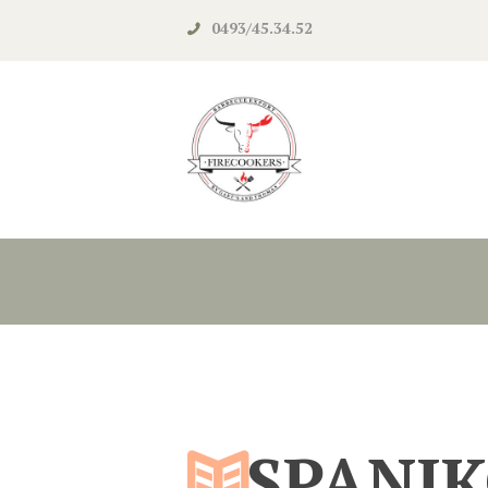
0493/45.34.52‬
SPANIK