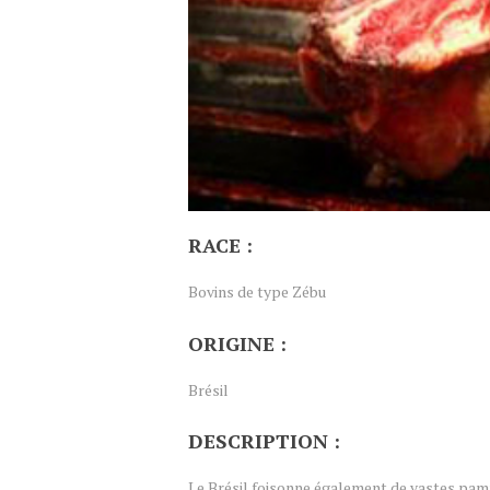
RACE :
Bovins de type Zébu
ORIGINE :
Brésil
DESCRIPTION :
Le Brésil foisonne également de vastes pamp