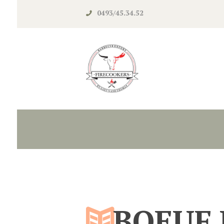
0493/45.34.52‬
BOEUF 